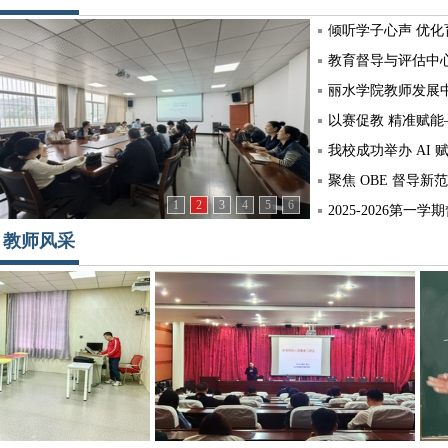
倾听学子心声 优化育
教育督导与评估中心
丽水学院教师发展中
以赛促教 精准赋能
我校成功举办 AI 
聚焦 OBE 督导新
1
2
3
4
5
6
2025-2026第一
教师风采